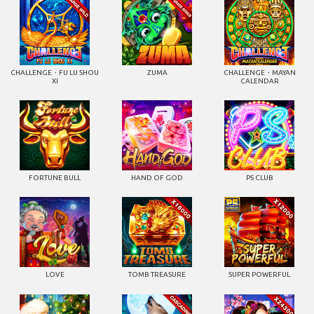
CHALLENGE・FU LU SHOU
ZUMA
CHALLENGE・MAYAN
XI
CALENDAR
FORTUNE BULL
HAND OF GOD
PS CLUB
LOVE
TOMB TREASURE
SUPER POWERFUL