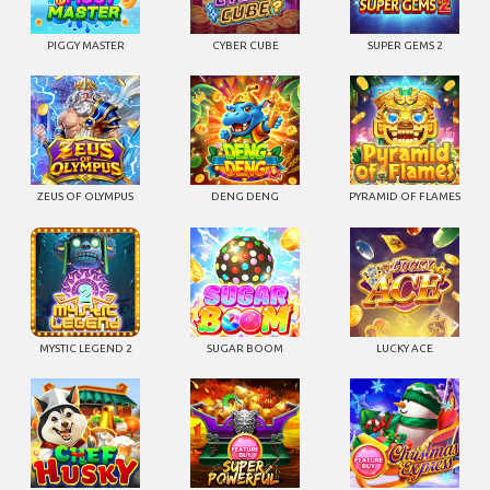
PIGGY MASTER
CYBER CUBE
SUPER GEMS 2
ZEUS OF OLYMPUS
DENG DENG
PYRAMID OF FLAMES
MYSTIC LEGEND 2
SUGAR BOOM
LUCKY ACE