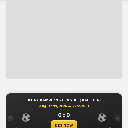
UEFA CHAMPIONS LEAGUE QUALIFIERS
August 11, 2026 — 22:59 WIB
0 : 0
Previous
Next
BET NOW