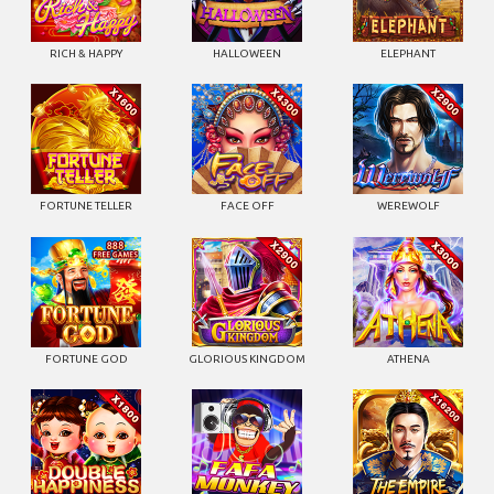
RICH & HAPPY
HALLOWEEN
ELEPHANT
FORTUNE TELLER
FACE OFF
WEREWOLF
FORTUNE GOD
GLORIOUS KINGDOM
ATHENA