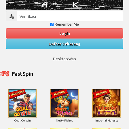
Remember Me
Login
Daftar Sekarang
Desktop
Wap
FastSpin
Goal Go Win
Nutty Riches
Imperial Majesty