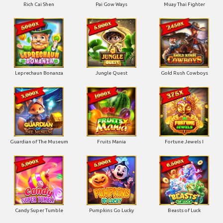
Rich Cai Shen
Pai Gow Ways
Muay Thai Fighter
Leprechaun Bonanza
Jungle Quest
Gold Rush Cowboys
Guardian of The Museum
Fruits Mania
Fortune Jewels I
Candy Super Tumble
Pumpkins Go Lucky
Beasts of Luck