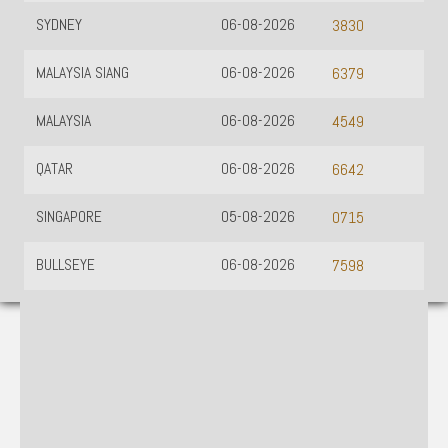
SYDNEY
06-08-2026
3830
MALAYSIA SIANG
06-08-2026
6379
MALAYSIA
06-08-2026
4549
QATAR
06-08-2026
6642
SINGAPORE
05-08-2026
0715
BULLSEYE
06-08-2026
7598