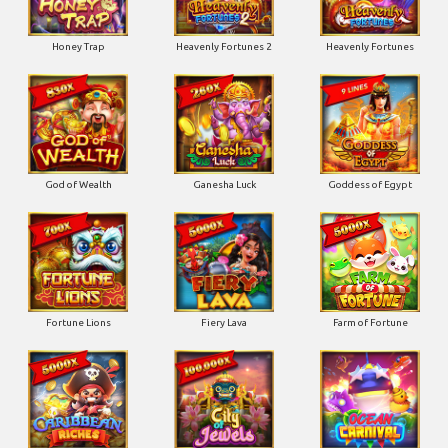
Honey Trap
Heavenly Fortunes 2
Heavenly Fortunes
God of Wealth
Ganesha Luck
Goddess of Egypt
Fortune Lions
Fiery Lava
Farm of Fortune