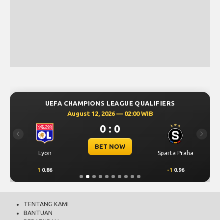
UEFA CHAMPIONS LEAGUE QUALIFIERS
August 12, 2026 — 02:00 WIB
0 : 0
Previous
Next
BET NOW
Lyon
Sparta Praha
1
0.86
-1
0.96
TENTANG KAMI
BANTUAN