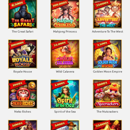
The Great Safari
Mahjong Princess
Adventure To The West
Royale House
Wild Calavera
Golden Moon Empire
Neko Riches
Spirit of the Sea
The Nutcrackers