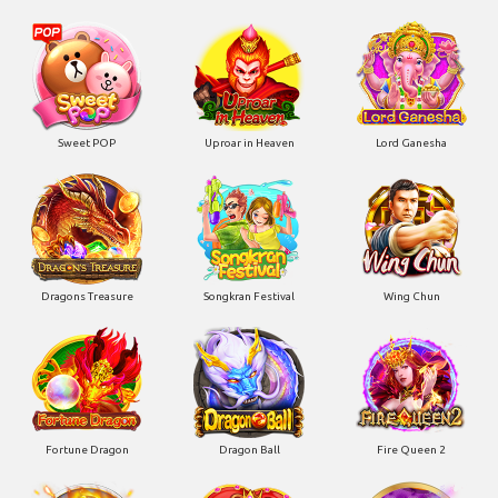
Sweet POP
Uproar in Heaven
Lord Ganesha
Dragons Treasure
Songkran Festival
Wing Chun
Fortune Dragon
Dragon Ball
Fire Queen 2