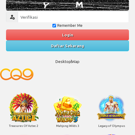
Remember Me
Login
Daftar Sekarang
Desktop
Wap
Treasures Of Aztec 2
Mahjong Wilds 3
Legacy of Olympus