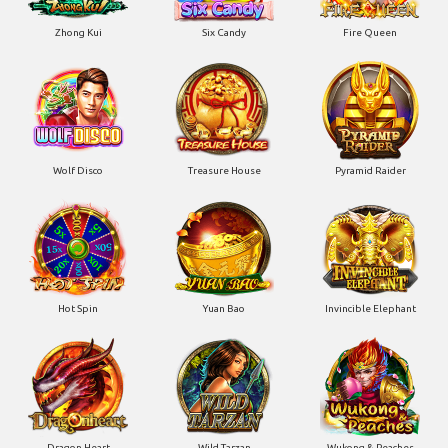
Zhong Kui
Six Candy
Fire Queen
Wolf Disco
Treasure House
Pyramid Raider
Hot Spin
Yuan Bao
Invincible Elephant
Dragon Heart
Wild Tarzan
Wukong & Peaches