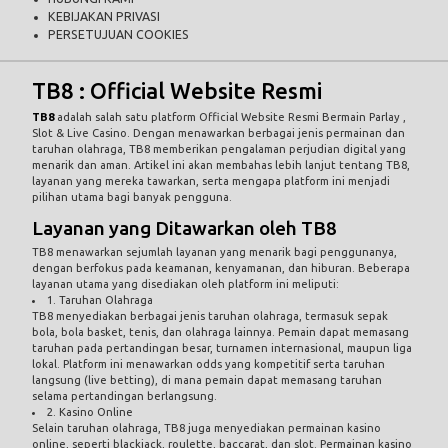
KEBIJAKAN PRIVASI
PERSETUJUAN COOKIES
TB8 : Official Website Resmi
TB8
adalah salah satu platform Official Website Resmi Bermain Parlay ,
Slot & Live Casino. Dengan menawarkan berbagai jenis permainan dan
taruhan olahraga, TB8 memberikan pengalaman perjudian digital yang
menarik dan aman. Artikel ini akan membahas lebih lanjut tentang TB8,
layanan yang mereka tawarkan, serta mengapa platform ini menjadi
pilihan utama bagi banyak pengguna.
Layanan yang Ditawarkan oleh TB8
TB8 menawarkan sejumlah layanan yang menarik bagi penggunanya,
dengan berfokus pada keamanan, kenyamanan, dan hiburan. Beberapa
layanan utama yang disediakan oleh platform ini meliputi:
1. Taruhan Olahraga
TB8 menyediakan berbagai jenis taruhan olahraga, termasuk sepak
bola, bola basket, tenis, dan olahraga lainnya. Pemain dapat memasang
taruhan pada pertandingan besar, turnamen internasional, maupun liga
lokal. Platform ini menawarkan odds yang kompetitif serta taruhan
langsung (live betting), di mana pemain dapat memasang taruhan
selama pertandingan berlangsung.
2. Kasino Online
Selain taruhan olahraga, TB8 juga menyediakan permainan kasino
online, seperti blackjack, roulette, baccarat, dan slot. Permainan kasino