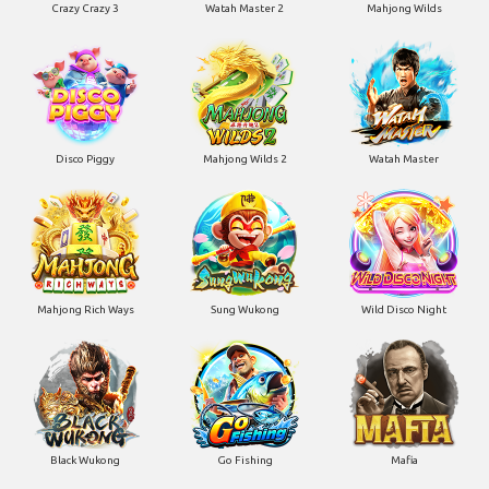
Crazy Crazy 3
Watah Master 2
Mahjong Wilds
Disco Piggy
Mahjong Wilds 2
Watah Master
Mahjong Rich Ways
Sung Wukong
Wild Disco Night
Black Wukong
Go Fishing
Mafia