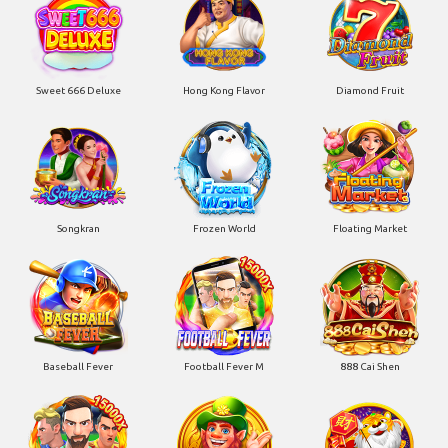
Sweet 666 Deluxe
Hong Kong Flavor
Diamond Fruit
Songkran
Frozen World
Floating Market
Baseball Fever
Football Fever M
888 Cai Shen