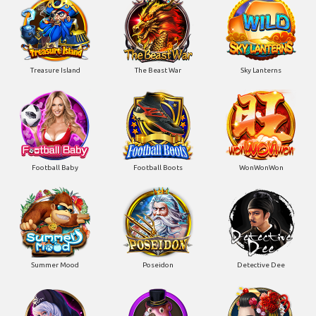
Treasure Island
The Beast War
Sky Lanterns
Football Baby
Football Boots
WonWonWon
Summer Mood
Poseidon
Detective Dee