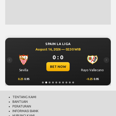
SPAIN LA LIGA
August 16, 2026 — 02:30 WIB
0 : 0
Previous
Next
BET NOW
Sevilla
Rayo Vallecano
0.25
0.95
-0.25
0.95
TENTANG KAMI
BANTUAN
PERATURAN
INFORMASI BANK
HUBUNGI KAMI