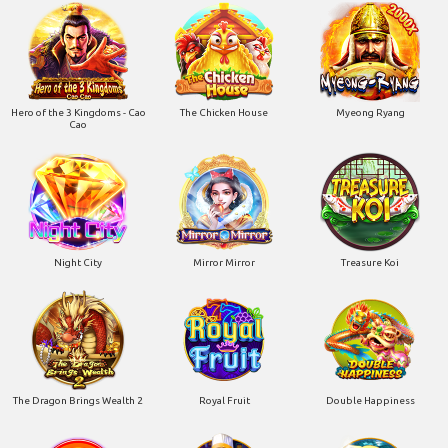
Hero of the 3 Kingdoms - Cao
The Chicken House
Myeong Ryang
Cao
Night City
Mirror Mirror
Treasure Koi
The Dragon Brings Wealth 2
Royal Fruit
Double Happiness