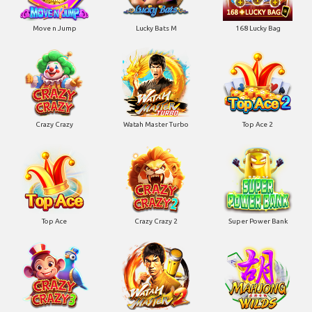
Move n Jump
Lucky Bats M
168 Lucky Bag
Crazy Crazy
Watah Master Turbo
Top Ace 2
Top Ace
Crazy Crazy 2
Super Power Bank