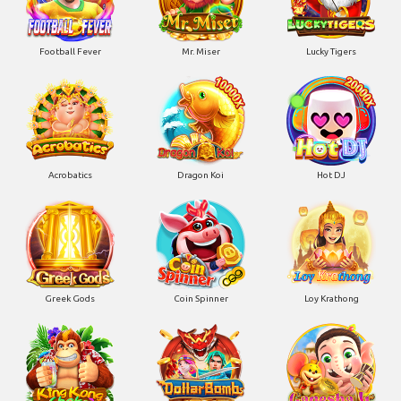
Football Fever
Mr. Miser
Lucky Tigers
Acrobatics
Dragon Koi
Hot DJ
Greek Gods
Coin Spinner
Loy Krathong