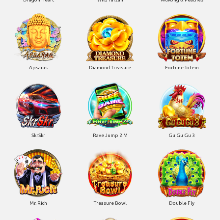
Apsaras
Diamond Treasure
Fortune Totem
SkrSkr
Rave Jump 2 M
Gu Gu Gu 3
Mr. Rich
Treasure Bowl
Double Fly