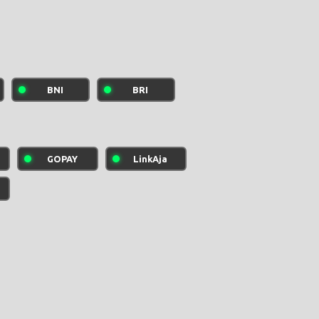
BNI
BRI
GOPAY
LinkAja