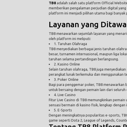
TB8
adalah salah satu platform Official Websit
memberikan pengalaman perjudian digital yang 
platform ini menjadi pilihan utama bagi banyak
Layanan yang Ditawa
TB8 menawarkan sejumlah layanan yang menari
oleh platform ini meliputi:
1. Taruhan Olahraga
TB8 menyediakan berbagai jenis taruhan olahra
besar, turnamen internasional, maupun liga lok
taruhan selama pertandingan berlangsung.
2. Kasino Online
Selain taruhan olahraga, TB8 juga menyediakan 
perangkat lunak terkemuka dan menggunakan t
3. Poker Online
Bagi para penggemar poker, TB8 menawarkan be
untuk bersaing dengan pemain lain dari seluru
4. Live Casino
Fitur Live Casino di TB8 memungkinkan pemain 
sensasi bermain di kasino fisik, lengkap dengan
5. E-Sports
Dengan meningkatnya popularitas e-sports, TB
game seperti Dota 2, League of Legends, Counter
Tentang TB8 Platform Pa