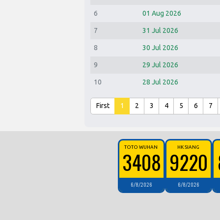
6
01 Aug 2026
7
31 Jul 2026
8
30 Jul 2026
9
29 Jul 2026
10
28 Jul 2026
First
1
2
3
4
5
6
7
TOTO WUHAN
HK SIANG
3408
9220
6/8/2026
6/8/2026