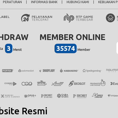
PERATURAN
|
INFORMASI BANK
|
HUBUNGI KAMI
|
KEBIJAKAN P
THDRAW
MEMBER ONLINE
3
35574
ta
Menit
Member
ebsite Resmi