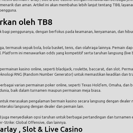
menarik dan aman. Artikel ini akan membahas lebih lanjut tentang TB8, laya
 pengguna.
rkan oleh TB8
k bagi penggunanya, dengan berfokus pada keamanan, kenyamanan, dan hibur
ga, termasuk sepak bola, bola basket, tenis, dan olahraga lainnya. Pemain 
al. Platform ini menawarkan odds yang kompetitif serta taruhan langsung (li
permainan kasino online, seperti blackjack, roulette, baccarat, dan slot. Per
eknologi RNG (Random Number Generator) untuk memastikan keadilan dan tr
rbagai varian permainan poker online, seperti Texas Hold'em, Omaha, dan b
h dunia, baik dalam turnamen maupun permainan meja biasa.
untuk merasakan pengalaman bermain kasino secara langsung dengan dealer ny
 interaksi langsung dengan dealer dan pemain lain.
8 juga menyediakan opsi taruhan untuk berbagai pertandingan dan turnamen 
-Strike: Global Offensive, dan lainnya.
rlay , Slot & Live Casino