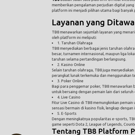
memberikan pengalaman perjudian digital yang 
platform ini menjadi pilihan utama bagi banyak
Layanan yang Ditawa
TB8 menawarkan sejumlah layanan yang menari
oleh platform ini meliputi:
1. Taruhan Olahraga
TB8 menyediakan berbagai jenis taruhan olahra
besar, turnamen internasional, maupun liga lok
taruhan selama pertandingan berlangsung.
2. Kasino Online
Selain taruhan olahraga, TB8 juga menyediakan 
perangkat lunak terkemuka dan menggunakan t
3. Poker Online
Bagi para penggemar poker, TB8 menawarkan be
untuk bersaing dengan pemain lain dari seluru
4. Live Casino
Fitur Live Casino di TB8 memungkinkan pemain 
sensasi bermain di kasino fisik, lengkap dengan
5. E-Sports
Dengan meningkatnya popularitas e-sports, TB
game seperti Dota 2, League of Legends, Counter
Tentang TB8 Platform Pa