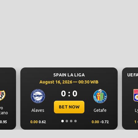
IERS
UEFA CHAMPIONS LEAGUE QUALIFIERS
UEF
August 12, 2026 — 01:15 WIB
0 : 0
BET NOW
Slovan
bahce
Mjallby
Bodo
Bratislava
.87
0.5
0.83
-0.5
0.99
0.7