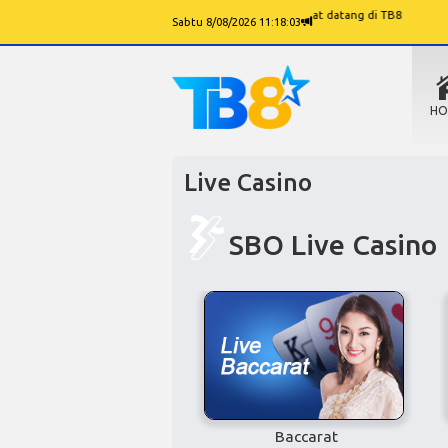
Selamat datang di TB8
Sabtu 8/08/2026 11:18:04
HO
Live Casino
SBO Live Casino
Baccarat