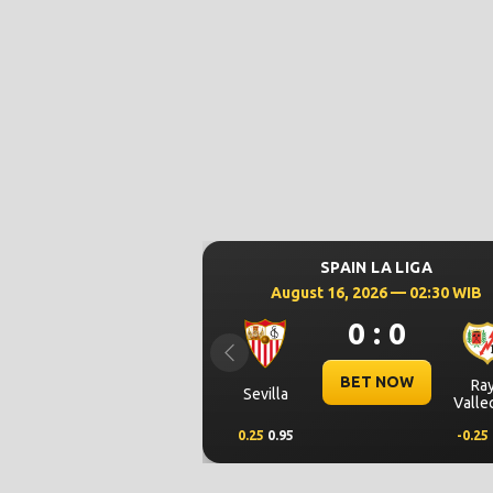
UEFA CHAMPIONS LEAGUE QUALIF
August 12, 2026 — 01:30 WIB
0 : 0
Previous
BET NOW
SK Sturm
Fener
Graz
-0.5
0.95
0.5
0