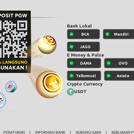
Bank Lokal
BCA
Mandiri
JAGO
E Money & Pulsa
DANA
OVO
Telkomsel
Axiata
Crypto Currency
USDT
PERATURAN
|
INFORMASI BANK
|
HUBUNGI KAMI
|
KEBIJAKAN P