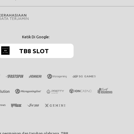
Ketik Di Google:
TB8 SLOT
is permainan dan taruhan olahraga, TB8