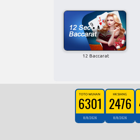
12 Baccarat
TOTO WUHAN
HK SIANG
6301
2476
8/8/2026
8/8/2026