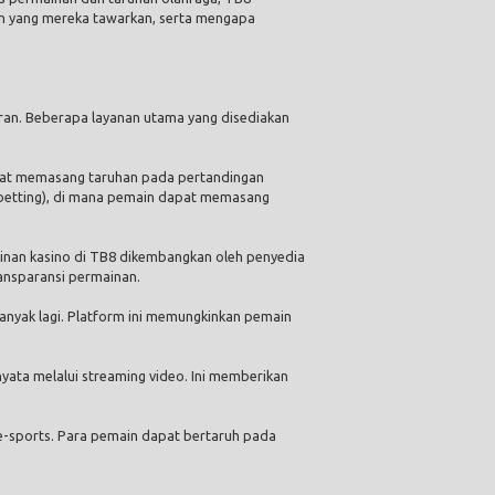
nan yang mereka tawarkan, serta mengapa
an. Beberapa layanan utama yang disediakan
dapat memasang taruhan pada pertandingan
ve betting), di mana pemain dapat memasang
mainan kasino di TB8 dikembangkan oleh penyedia
ansparansi permainan.
anyak lagi. Platform ini memungkinkan pemain
ata melalui streaming video. Ini memberikan
e-sports. Para pemain dapat bertaruh pada