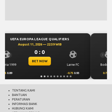
UEFA CHAMPIONS LEAGUE QUALIFIERS
August 11, 2026 — 22:59 WIB
0 : 0
Previous
Next
BET NOW
C
Bodo Glimt
Union Saint-Gilloise
93
0.75
0.77
-0.75
-0.95
TENTANG KAMI
BANTUAN
PERATURAN
INFORMASI BANK
HUBUNGI KAMI