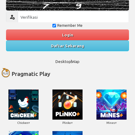
Remember Me
Login
Daftar Sekarang
Desktop
Wap
Pragmatic Play
Chicken+
Plinko+
Mines+