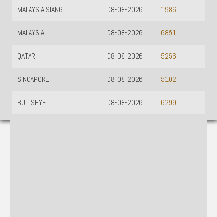
MALAYSIA SIANG
08-08-2026
1986
MALAYSIA
08-08-2026
6851
QATAR
08-08-2026
5256
SINGAPORE
08-08-2026
5102
BULLSEYE
08-08-2026
6299