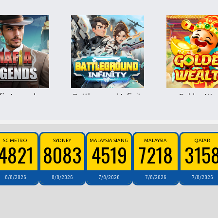
fia Legends
Battleground Infinity
Golden Wea
SG METRO
SYDNEY
MALAYSIA SIANG
MALAYSIA
QATAR
4821
8083
4519
7218
315
8/8/2026
8/8/2026
7/8/2026
7/8/2026
7/8/2026
t Fiesta 1000
Samba Soccer
Fishing Ma