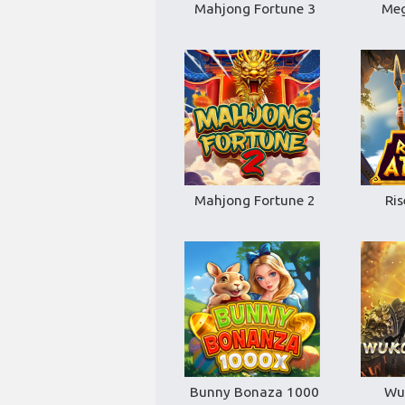
Mahjong Fortune 3
Me
Mahjong Fortune 2
Ris
Bunny Bonaza 1000
Wu