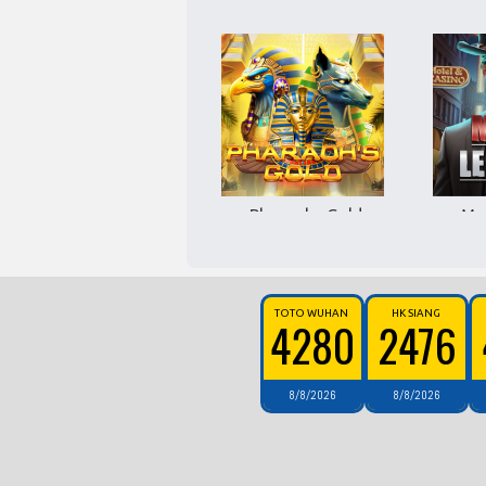
Pharaohs Gold
Ma
TOTO WUHAN
HK SIANG
4280
2476
8/8/2026
8/8/2026
Kunoichi Bounty
Frui