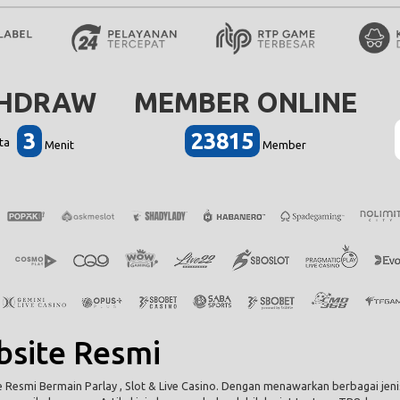
THDRAW
MEMBER ONLINE
3
23815
ta
Menit
Member
ebsite Resmi
e Resmi Bermain Parlay , Slot & Live Casino. Dengan menawarkan berbagai jen