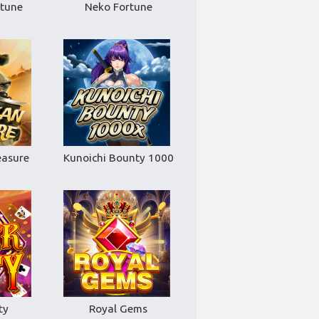
tune
Neko Fortune
easure
Kunoichi Bounty 1000
ty
Royal Gems